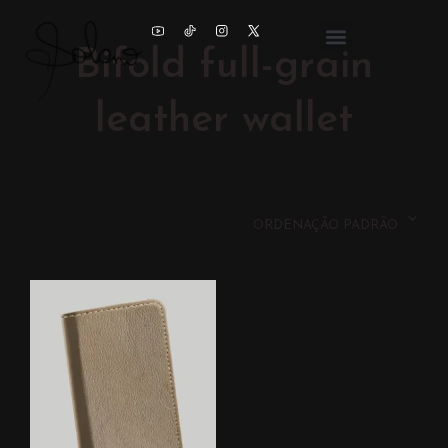
Bifold full-grain
leather wallet
ORDENAÇÃO PADRÃO