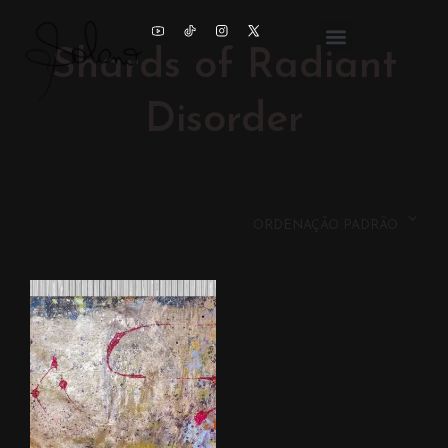
Shards of Radiant
Disorder
ORDENAÇÃO PADRÃO