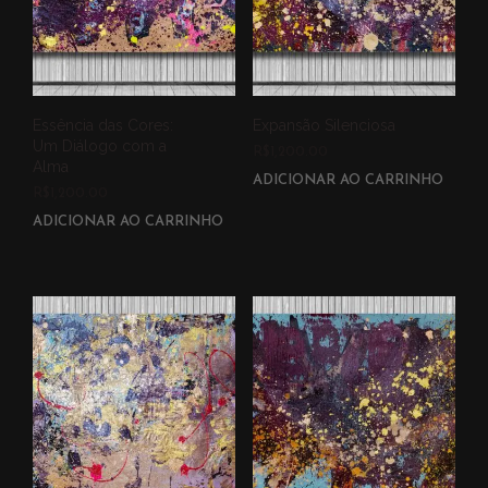
Essência das Cores:
Expansão Silenciosa
Um Diálogo com a
R$
1,200.00
Alma
ADICIONAR AO CARRINHO
R$
1,200.00
ADICIONAR AO CARRINHO