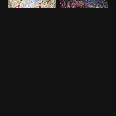
Caminhos Cromáticos:
Caos Coreografado
A Linguagem das
R$
1,200.00
Emoções
ADICIONAR AO CARRINHO
R$
1,200.00
ADICIONAR AO CARRINHO