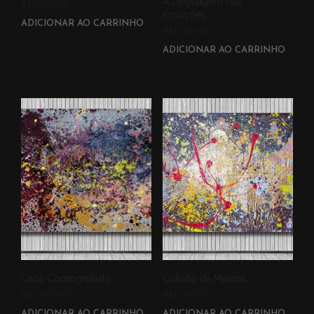
A Linguagem das
R$
1,200.00
Emoções
ADICIONAR AO CARRINHO
R$
1,200.00
ADICIONAR AO CARRINHO
Caos Coreografado
Colisão da Matéria
R$
1,200.00
R$
1,200.00
ADICIONAR AO CARRINHO
ADICIONAR AO CARRINHO