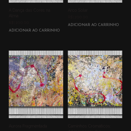
A Dança das Cores na
Arco Solar
Alma
R$
1,200.00
R$
1,200.00
ADICIONAR AO CARRINHO
ADICIONAR AO CARRINHO
Aurora Fragmentada
Caminhos Cromáticos: