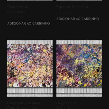
Explosão em
Explosão Silenciosa
Movimento
R$
1,200.00
R$
1,200.00
ADICIONAR AO CARRINHO
ADICIONAR AO CARRINHO
Fragmentos da Alma:
Fragmentos do
Expressando a Vida
Amanhã