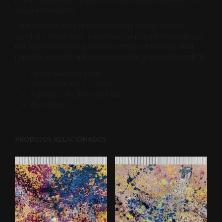
rica e contrastante de tons vivos como azul, amarelo, roxo
e toques metálicos.
Com técnicas arrojadas e texturas dinâmicas, a obra
convida o observador a explorar sua própria interpretação,
tornando-se um elo único entre arte e sentimento. Ideal
para criar um ambiente com personalidade e profundidade.
Artista: Solano Aquino;
Dimensões: 150 x 100 cm;
Pigmento: Acrílica sobre tela;
Ano: 2025.
PRODUTOS RELACIONADOS