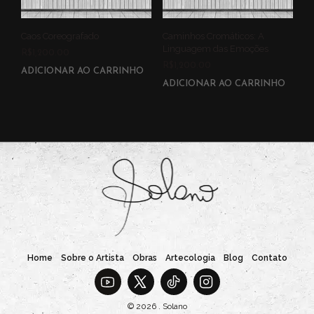
Caos Coreografado
Caminhos Cromáticos: A
Linguagem das Emoções
R$
1,200.00
R$
1,200.00
ADICIONAR AO CARRINHO
ADICIONAR AO CARRINHO
Home
Sobre o Artista
Obras
Artecologia
Blog
Contato
© 2026 . Solano