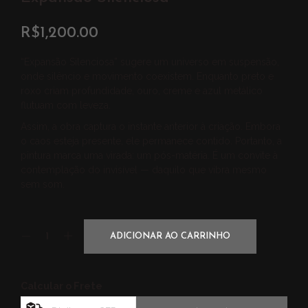
R$
1,200.00
“Expansão Silenciosa” sugere um universo em suspensão,
onde silêncio e movimento coexistem. Enquanto preto e
roxo criam profundidade, ouro, creme e azul metálico
flutuam com leveza.
Assim, a obra captura o instante anterior à criação. Embora
o caos esteja presente, ele permanece contido. Portanto, a
pintura marca uma virada: um pós-matéria. É um convite à
contemplação do invisível — daquilo que vibra mesmo
sem som.
ADICIONAR AO CARRINHO
Calcular o Frete