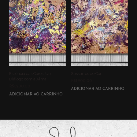
Essência das Cores: Um
Sussurros de Cor
Diálogo com a Alma
R$
1,200.00
R$
1,200.00
ADICIONAR AO CARRINHO
ADICIONAR AO CARRINHO