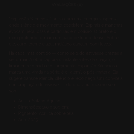
AVALIAÇÕES (0)
“Expansão Silenciosa”
pulsa com uma energia suspensa,
onde silêncio e movimento coexistem. Espirais e manchas
evocam nebulosas e partículas em colisão. O preto e o
roxo profundo formam um pano de fundo denso. Sobre
ele, ouro, creme e azul metálico dançam com leveza
Há caos, mas contido — como se tudo estivesse prestes a
se formar. A obra captura o instante antes da criação, o
limiar entre o nada e o surgimento.
Expansão Silenciosa
marca uma virada na série: é o “além”, o pós-matéria. Ela
sugere transcendência, silêncio e recomeço. Um convite à
contemplação do invisível — do que vibra mesmo sem
som.
Artista: Solano Aquino;
Dimensões: 150 x 100 cm;
Pigmento: Acrílica sobre tela;
Ano: 2025.