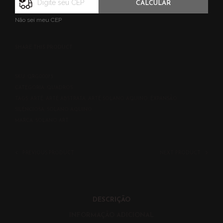
CALCULAR
Não sei meu CEP
SHARE THIS PRODUCT
SKU:
QRG00073
CATEGORIA:
QUADROS
TAGS:
ARTE
,
ARTE ABSTRATA
,
ARTE SOLANO AQUINO
,
EXPANSÃO
SILENCIOSA
,
SOLANO AQUINO
MARCA:
SOLANO ART
PREVIOUS PRODUCT
NEXT PRODUCT
DESCRIÇÃO
INFORMAÇÃO ADICIONAL