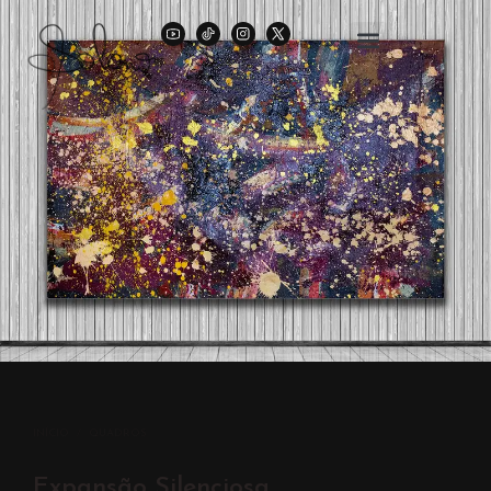
INÍCIO
/
QUADROS
Expansão Silenciosa