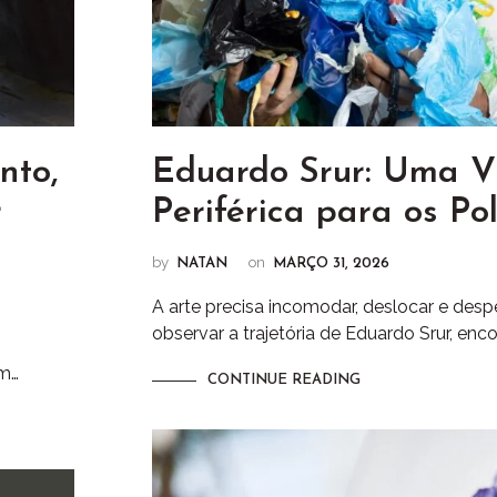
nto,
Eduardo Srur: Uma V
r
Periférica para os Po
by
on
NATAN
MARÇO 31, 2026
A arte precisa incomodar, deslocar e despe
observar a trajetória de Eduardo Srur, enc
um…
CONTINUE READING