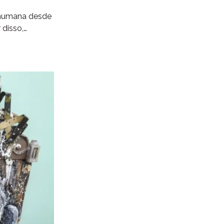
a humana desde
 disso,…